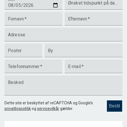
Ønsket tidspunkt på dagen
Fornavn
*
Efternavn
*
Adresse
Postnr
By
Telefonnummer
*
E-mail
*
Besked
Dette site er beskyttet af reCAPTCHA og Google’s
Bestil
privatlivspolitik
og
servicevilkår
gælder.