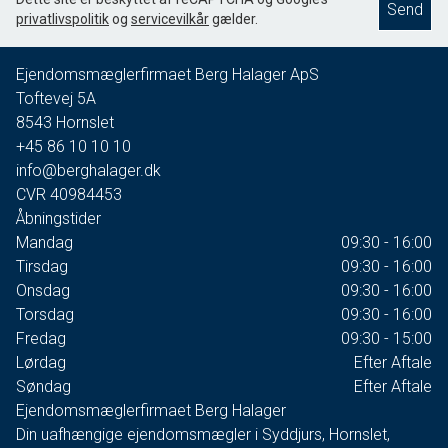
Send
privatlivspolitik
og
servicevilkår
gælder.
Ejendomsmæglerfirmaet Berg Halager ApS
Toftevej 5A
8543
Hornslet
+45 86 10 10 10
info@berghalager.dk
CVR
40984453
Åbningstider
Mandag
09:30 - 16:00
Tirsdag
09:30 - 16:00
Onsdag
09:30 - 16:00
Torsdag
09:30 - 16:00
Fredag
09:30 - 15:00
Lørdag
Efter Aftale
Søndag
Efter Aftale
Ejendomsmæglerfirmaet Berg Halager
Din uafhængige ejendomsmægler i Syddjurs, Hornslet,