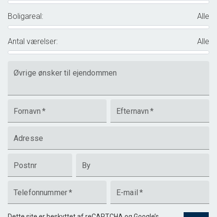
Boligareal
:
Alle
Antal værelser
:
Alle
Øvrige ønsker til ejendommen
Fornavn
*
Efternavn
*
Adresse
Postnr
By
Telefonnummer
*
E-mail
*
Dette site er beskyttet af reCAPTCHA og Google’s