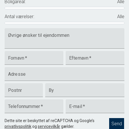
Boligareal
:
Alle
Antal værelser
:
Alle
Øvrige ønsker til ejendommen
Fornavn
*
Efternavn
*
Adresse
Postnr
By
Telefonnummer
*
E-mail
*
Dette site er beskyttet af reCAPTCHA og Google’s
Send
privatlivspolitik
og
servicevilkår
gælder.