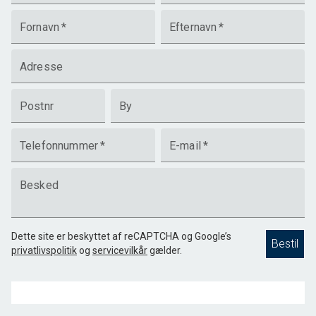
Fornavn
*
Efternavn
*
Adresse
Postnr
By
Telefonnummer
*
E-mail
*
Besked
Dette site er beskyttet af reCAPTCHA og Google’s
Bestil
privatlivspolitik
og
servicevilkår
gælder.