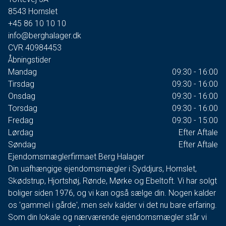
8543
Hornslet
+45 86 10 10 10
info@berghalager.dk
CVR
40984453
Åbningstider
Mandag
09:30 - 16:00
Tirsdag
09:30 - 16:00
Onsdag
09:30 - 16:00
Torsdag
09:30 - 16:00
Fredag
09:30 - 15:00
Lørdag
Efter Aftale
Søndag
Efter Aftale
Ejendomsmæglerfirmaet Berg Halager
Din uafhængige ejendomsmægler i Syddjurs, Hornslet,
Skødstrup, Hjortshøj, Rønde, Mørke og Ebeltoft. Vi har solgt
boliger siden 1976, og vi kan også sælge din. Nogen kalder
os 'gammel i gårde', men selv kalder vi det nu bare erfaring.
Som din lokale og nærværende ejendomsmægler står vi