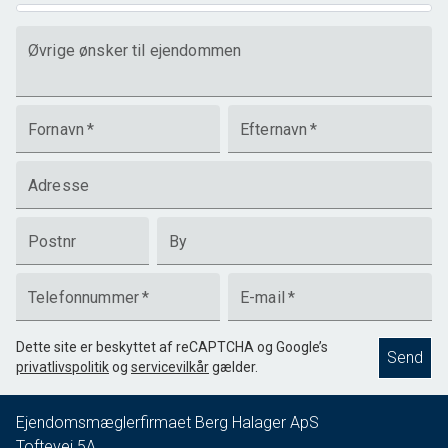
Øvrige ønsker til ejendommen
Fornavn
*
Efternavn
*
Adresse
Postnr
By
Telefonnummer
*
E-mail
*
Dette site er beskyttet af reCAPTCHA og Google’s
Send
privatlivspolitik
og
servicevilkår
gælder.
Ejendomsmæglerfirmaet Berg Halager ApS
Toftevej 5A