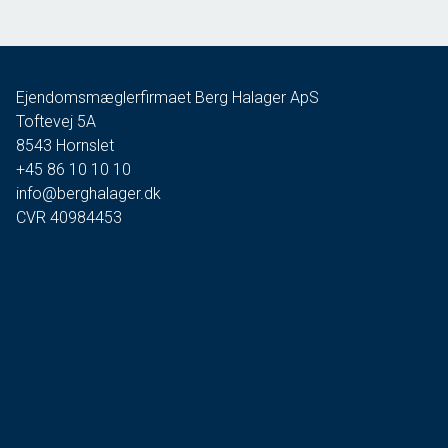
Ejendomsmæglerfirmaet Berg Halager ApS
Toftevej 5A
8543
Hornslet
+45 86 10 10 10
info@berghalager.dk
CVR
40984453