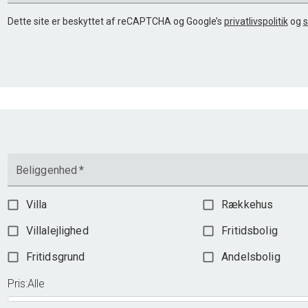
Dette site er beskyttet af reCAPTCHA og Google’s
privatlivspolitik
og
s
Beliggenhed
*
Villa
Rækkehus
Villalejlighed
Fritidsbolig
Fritidsgrund
Andelsbolig
Pris
:
Alle