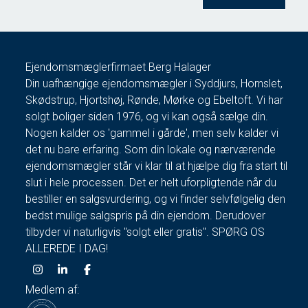
Ejendomsmæglerfirmaet Berg Halager
Din uafhængige ejendomsmægler i Syddjurs, Hornslet,
Skødstrup, Hjortshøj, Rønde, Mørke og Ebeltoft. Vi har
solgt boliger siden 1976, og vi kan også sælge din.
Nogen kalder os 'gammel i gårde', men selv kalder vi
det nu bare erfaring. Som din lokale og nærværende
ejendomsmægler står vi klar til at hjælpe dig fra start til
slut i hele processen. Det er helt uforpligtende når du
bestiller en salgsvurdering, og vi finder selvfølgelig den
bedst mulige salgspris på din ejendom. Derudover
tilbyder vi naturligvis "solgt eller gratis". SPØRG OS
ALLEREDE I DAG!
Medlem af: