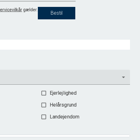
ervicevilkår
gælder.
Bestil
Ejerlejlighed
Helårsgrund
Landejendom