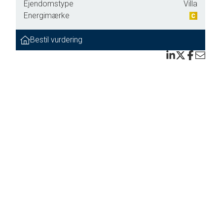
Ejendomstype
Villa
nne
Energimærke
Bestil vurdering
og
ed og