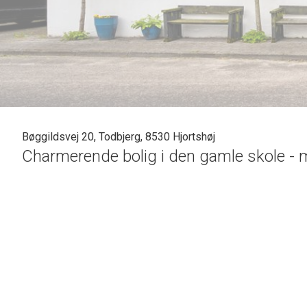
Bøggildsvej 20, Todbjerg, 8530 Hjortshøj
Charmerende bolig i den gamle skole - m
I hjertet af Todbjerg ligger denne unikke og moderniserede
stemningsfuld ejendom med hele 224 m² bolig. Her kombin
løbende opdateret med bl.a. tag, renoveret køkken og to sk
Velindrettet og rummelig bolig
Boligen byder på en stor, indbydende entré med god garder
med gulvvarme ligger i åben forbindelse med et rummeligt 
kommer to skønne stuer en suite, hvoraf den ene også har 
desuden et værelse/kontor, et gæstetoilet med gulvvarme o