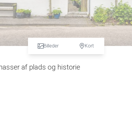
Billeder
Kort
asser af plads og historie
 bolig - den gamle skole - som nu fremstår som en rummelig og
eres historisk charme med moderne komfort, og hjemmet er
ønne værelser på førstesalen med gulvvarme og loft til kip.
obeplads, et praktisk bryggers samt et depotrum. Det flotte kø
alrum med udgang til haven og en hyggelig brændeovn. Hertil
brændeovn og direkte udgang til terrasse og have. Stueplan ru
g en forgang med trappe til førstesalen.