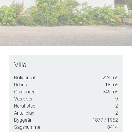
Villa
-
2
Boligareal
224
m
2
Udhus
18
m
2
Grundareal
545
m
Værelser
9
Heraf stuer
2
kken
Antal plan
2
Byggeår
1877
/ 1962
mmer
Sagsnummer
8414